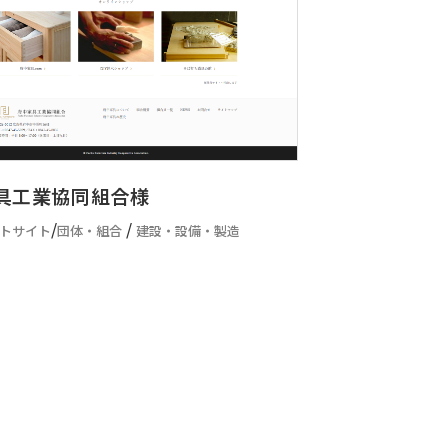
具工業協同組合様
/
/
トサイト
団体・組合
建設・設備・製造