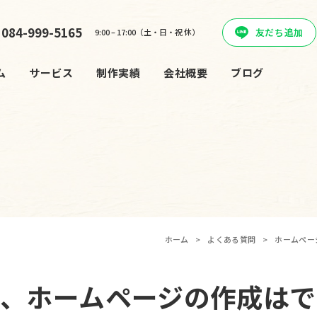
084-999-5165
友だち追加
9:00 – 17:00（土・日・祝 休）
ム
サービス
制作実績
会社概要
ブログ
ホーム
>
よくある質問
>
ホームペー
が、ホームページの作成はで